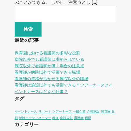
ぶことができる。 しかし、注意点とし […]
最近の記事
保育園における看護師の多彩な役割
病院以外でも看護師は求められている
病院以外で看護師が働く場合の注意点
看護師が病院以外で活躍できる職場
看護師の資格が活かせる病院以外の職場
看護師は施設以外でも活躍できる？ツアーナースとイ
ベントナースはどんな仕事？
タグ
イベントナース
サポート
ツアーナース
一般企業
介護施設
保育園
役
割
治験コーディネーター
献血
病院以外
看護師
職場
カテゴリー