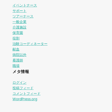
イベントナース
サポート
ツアーナース
一般企業
介護施設
保育園
役割
治験コーディネーター
献血
病院以外
看護師
職場
メタ情報
ログイン
投稿フィード
コメントフィード
WordPress.org